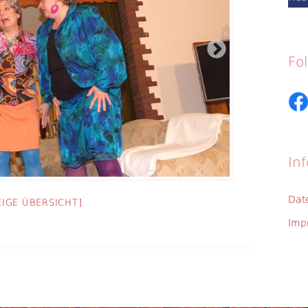
Fo
Inf
Dat
EIGE ÜBERSICHT]
Imp