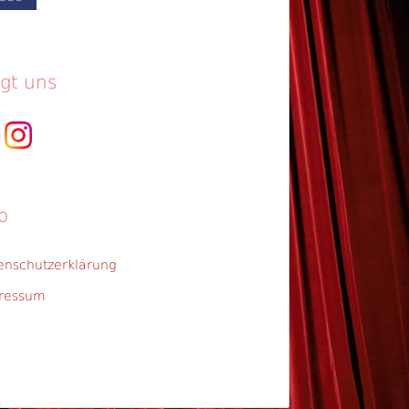
lgt uns
o
enschutzerklärung
ressum