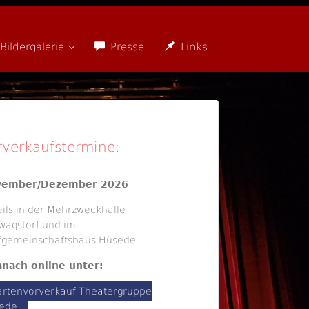
Bildergalerie
Presse
Links
rverkaufstermine:
vember/Dezember 2026
eils in der Mehrzweckhalle
wagstorf und im
fgemeinschaftshaus Hüsede
nach online unter:
artenvorverkauf Theatergruppe
ede