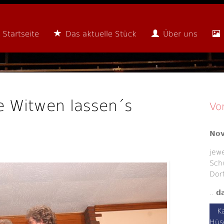
Startseite
Das aktuelle Stück
Über uns
ge Witwen lassen´s
Vo
No
jew
Sch
Dor
..
da
K
Hüs