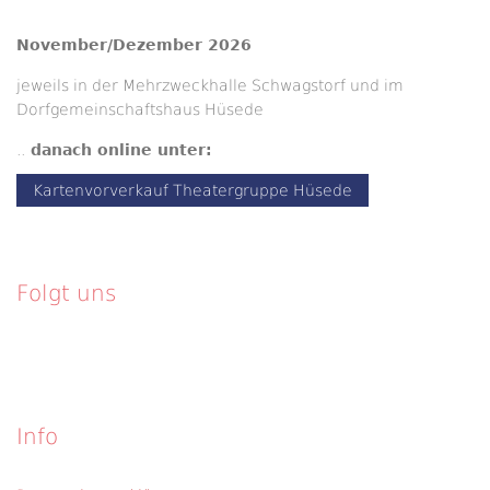
November/Dezember 2026
jeweils in der Mehrzweckhalle Schwagstorf und im
Dorfgemeinschaftshaus Hüsede
..
danach online unter:
Kartenvorverkauf Theatergruppe Hüsede
Folgt uns
Info