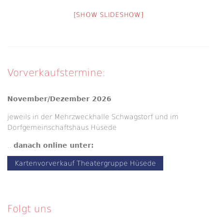
[SHOW SLIDESHOW]
Vorverkaufstermine:
November/Dezember 2026
jeweils in der Mehrzweckhalle Schwagstorf und im
Dorfgemeinschaftshaus Hüsede
..
danach online unter:
Kartenvorverkauf Theatergruppe Hüsede
Folgt uns