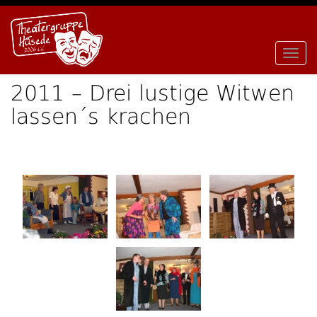
Skip to content
Toggl
2011 – Drei lustige Witwen
lassen´s krachen